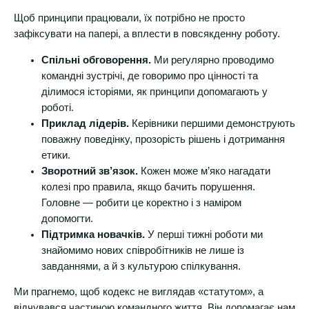
Щоб принципи працювали, їх потрібно не просто
зафіксувати на папері, а вплести в повсякденну роботу.
Спільні обговорення.
Ми регулярно проводимо
командні зустрічі, де говоримо про цінності та
ділимося історіями, як принципи допомагають у
роботі.
Приклад лідерів.
Керівники першими демонструють
поважну поведінку, прозорість рішень і дотримання
етики.
Зворотний зв’язок.
Кожен може м’яко нагадати
колезі про правила, якщо бачить порушення.
Головне — робити це коректно і з наміром
допомогти.
Підтримка новачків.
У перші тижні роботи ми
знайомимо нових співробітників не лише із
завданнями, а й з культурою спілкування.
Ми прагнемо, щоб кодекс не виглядав «статутом», а
відчувався частиною командного життя. Він допомагає нам