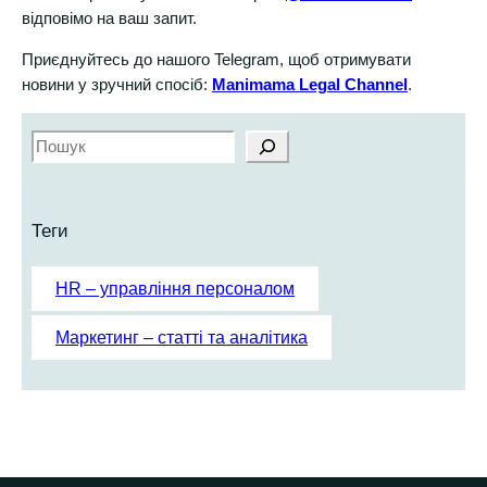
відповімо на ваш запит.
Приєднуйтесь до нашого Telegram, щоб отримувати
новини у зручний спосіб:
Manimama Legal Channel
.
S
e
a
r
Теги
c
h
HR – управління персоналом
Маркетинг – статті та аналітика