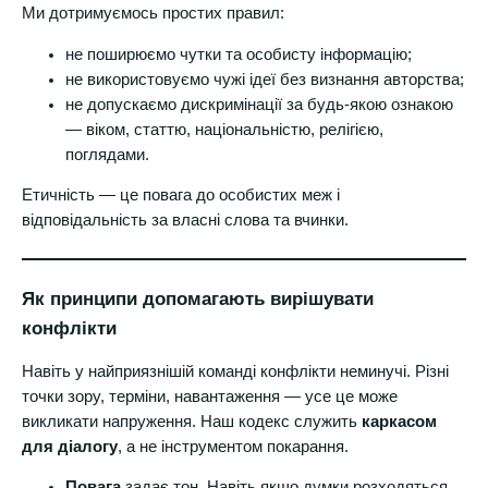
Ми дотримуємось простих правил:
не поширюємо чутки та особисту інформацію;
не використовуємо чужі ідеї без визнання авторства;
не допускаємо дискримінації за будь-якою ознакою
— віком, статтю, національністю, релігією,
поглядами.
Етичність — це повага до особистих меж і
відповідальність за власні слова та вчинки.
Як принципи допомагають вирішувати
конфлікти
Навіть у найприязнішій команді конфлікти неминучі. Різні
точки зору, терміни, навантаження — усе це може
викликати напруження. Наш кодекс служить
каркасом
для діалогу
, а не інструментом покарання.
Повага
задає тон. Навіть якщо думки розходяться,