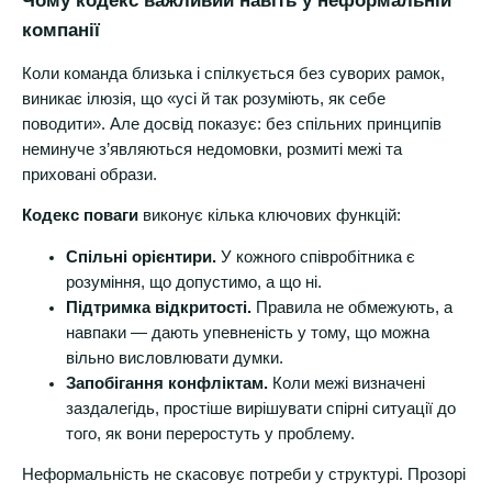
Чому кодекс важливий навіть у неформальній
компанії
Коли команда близька і спілкується без суворих рамок,
виникає ілюзія, що «усі й так розуміють, як себе
поводити». Але досвід показує: без спільних принципів
неминуче з’являються недомовки, розмиті межі та
приховані образи.
Кодекс поваги
виконує кілька ключових функцій:
Спільні орієнтири.
У кожного співробітника є
розуміння, що допустимо, а що ні.
Підтримка відкритості.
Правила не обмежують, а
навпаки — дають упевненість у тому, що можна
вільно висловлювати думки.
Запобігання конфліктам.
Коли межі визначені
заздалегідь, простіше вирішувати спірні ситуації до
того, як вони переростуть у проблему.
Неформальність не скасовує потреби у структурі. Прозорі