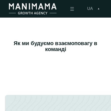
Перейти
до
UA
вмісту
Як ми будуємо взаємоповагу в
команді