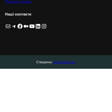
Політика Cookie
Наші контакти
Пошта
Telegram
Facebook
Medium
YouTube
LinkedIn
Instagram
Створено
manimama.eu