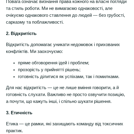
Повага означає визнання права кожного на власні погляди
та стиль роботи. Ми не вимагаємо однаковості, але
очікуємо однакового ставлення до людей — без грубості,
сарказму та поблажливості.
2. Відкритість
Відкритість допомагає уникати недомовок і прихованих
конфліктів. Ми заохочуємо:
пряме обговорення ідей і проблем;
прозорість у прийнятті рішень;
готовність ділитися як успіхами, так і помилками.
Для нас відкритість — це не лише вміння говорити, а й
готовність слухати. Важливо не просто озвучити позицію,
а почути, що кажуть інші, і спільно шукати рішення.
3. Етичність
Етика — це рамки, які захищають команду від токсичних
практик.