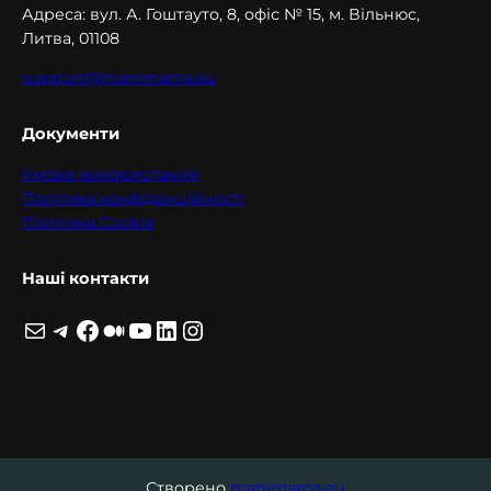
Адреса: вул. А. Гоштaуто, 8, офіс № 15, м. Вільнюс,
Литва, 01108
support@manimama.eu
Документи
Умови використання
Політика конфіденційності
Політика Cookie
Наші контакти
Пошта
Telegram
Facebook
Medium
YouTube
LinkedIn
Instagram
Створено
manimama.eu