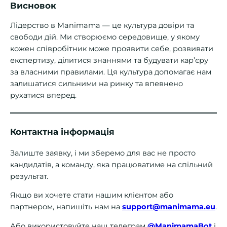
Висновок
Лідерство в Manimama — це культура довіри та
свободи дій. Ми створюємо середовище, у якому
кожен співробітник може проявити себе, розвивати
експертизу, ділитися знаннями та будувати кар’єру
за власними правилами. Ця культура допомагає нам
залишатися сильними на ринку та впевнено
рухатися вперед.
Контактна інформація
Залиште заявку, і ми зберемо для вас не просто
кандидатів, а команду, яка працюватиме на спільний
результат.
Якщо ви хочете стати нашим клієнтом або
партнером, напишіть нам на
support@manimama.eu
.
Або використовуйте наш телеграм
@ManimamaBot
і