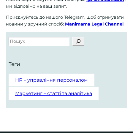
ми відповімо на ваш запит.
Приєднуйтесь до нашого Telegram, щоб отримувати
новини у зручний спосіб:
Manimama Legal Channel
.
S
e
a
r
Теги
c
h
HR – управління персоналом
Маркетинг – статті та аналітика