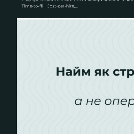
Time-to-fill, Cost-per-hire,…