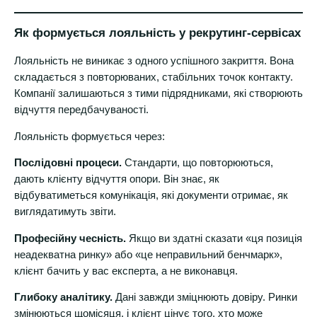
Як формується лояльність у рекрутинг-сервісах
Лояльність не виникає з одного успішного закриття. Вона
складається з повторюваних, стабільних точок контакту.
Компанії залишаються з тими підрядниками, які створюють
відчуття передбачуваності.
Лояльність формується через:
Послідовні процеси.
Стандарти, що повторюються,
дають клієнту відчуття опори. Він знає, як
відбуватиметься комунікація, які документи отримає, як
виглядатимуть звіти.
Професійну чесність.
Якщо ви здатні сказати «ця позиція
неадекватна ринку» або «це неправильний бенчмарк»,
клієнт бачить у вас експерта, а не виконавця.
Глибоку аналітику.
Дані завжди зміцнюють довіру. Ринки
змінюються щомісяця, і клієнт цінує того, хто може