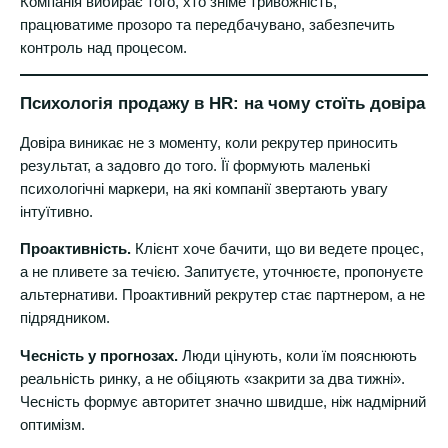
Компанія вибирає того, хто зніме тривожність,
працюватиме прозоро та передбачувано, забезпечить
контроль над процесом.
Психологія продажу в HR: на чому стоїть довіра
Довіра виникає не з моменту, коли рекрутер приносить
результат, а задовго до того. Її формують маленькі
психологічні маркери, на які компанії звертають увагу
інтуїтивно.
Проактивність.
Клієнт хоче бачити, що ви ведете процес,
а не пливете за течією. Запитуєте, уточнюєте, пропонуєте
альтернативи. Проактивний рекрутер стає партнером, а не
підрядником.
Чесність у прогнозах.
Люди цінують, коли їм пояснюють
реальність ринку, а не обіцяють «закрити за два тижні».
Чесність формує авторитет значно швидше, ніж надмірний
оптимізм.