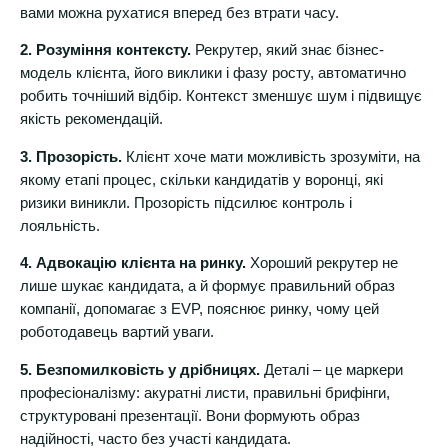
вами можна рухатися вперед без втрати часу.
2. Розуміння контексту.
Рекрутер, який знає бізнес-
модель клієнта, його виклики і фазу росту, автоматично
робить точніший відбір. Контекст зменшує шум і підвищує
якість рекомендацій.
3. Прозорість.
Клієнт хоче мати можливість зрозуміти, на
якому етапі процес, скільки кандидатів у воронці, які
ризики виникли. Прозорість підсилює контроль і
лояльність.
4. Адвокацію клієнта на ринку.
Хороший рекрутер не
лише шукає кандидата, а й формує правильний образ
компанії, допомагає з EVP, пояснює ринку, чому цей
роботодавець вартий уваги.
5. Безпомилковість у дрібницях.
Деталі – це маркери
професіоналізму: акуратні листи, правильні брифінги,
структуровані презентації. Вони формують образ
надійності, часто без участі кандидата.