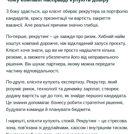
З боку здається, що клієнт обирає рекрутера за портфоліо
кандидатів, красу презентації чи вартість закриття
вакансії. Але реальні причини значно глибші.
По-перше, рекрутинг – це завжди про ризик. Хибний найм
коштує компанії дорожче, ніж відкладений запуск проєкту.
Клієнт хоче знати, що ви не просто надішлете кілька
резюме, а зможете убезпечити його від неправильного
рішення. Він шукає партнера, якому можна передати
частину відповідальності.
По-друге, клієнти купують експертизу. Рекрутер, який
розуміє ринок, технології та динаміку зарплат, створює
додану вартість ще до того, як знайде першого кандидата.
Це знання допомагає бізнесу робити стратегічні рішення,
будувати команди й планувати бюджети.
І нарешті, клієнти купують спокій. Рекрутинг – це стресова
зона, пов’язана зі дедлайнами, хаосом і внутрішнім тиском.