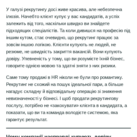
У галузі рекрутингу досі живе красива, але небезпечна
ілюзія. Начебто клієнт купує у вас кандидатів, а успіх
залежить від того, наскільки швидко ви знайдете
підходящих спеціалістів. Та коли дивишся на професію під
іншим кутом, стає очевидно, що рекрутинг працює за
зовсім іншою логікою. Клієнти купують не людей, не
резюме, не швидкість закриття вакансій. Вони купують
довіру. Упевненість у тому, що ви розумієте їхній бізнес,
говорите однією мовою та здатні зняти з них ризики.
Саме тому продажі в HR ніколи не були про романтику.
Рекрутинг не схожий на пошук ідеальної пари, а більше
нагадує складну й відповідальну операцію зі зниження
невизначеності у бізнесі. І щоб продати рекрутингову
послугу, потрібно не «закохувати» клієнта в кандидата, а
показати, що ви та команда володієте системою, яка
гарантує результат.
Чому компанії насправді купують довіру