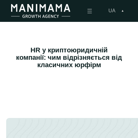
Перейти
до
UA
вмісту
HR у криптоюридичній
компанії: чим відрізняється від
класичних юрфірм