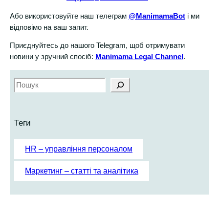
Або використовуйте наш телеграм
@ManimamaBot
і ми
відповімо на ваш запит.
Приєднуйтесь до нашого Telegram, щоб отримувати
новини у зручний спосіб:
Manimama Legal Channel
.
S
e
a
r
Теги
c
h
HR – управління персоналом
Маркетинг – статті та аналітика