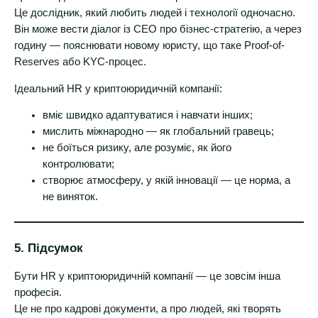
Це дослідник, який любить людей і технології одночасно.
Він може вести діалог із CEO про бізнес-стратегію, а через
годину — пояснювати новому юристу, що таке Proof-of-
Reserves або KYC-процес.
Ідеальний HR у криптоюридичній компанії:
вміє швидко адаптуватися і навчати інших;
мислить міжнародно — як глобальний гравець;
не боїться ризику, але розуміє, як його
контролювати;
створює атмосферу, у якій інновації — це норма, а
не виняток.
5. Підсумок
Бути HR у криптоюридичній компанії — це зовсім інша
професія.
Це не про кадрові документи, а про людей, які творять