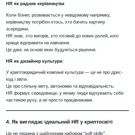
HR як радник керівництва
Коли бізнес розвивається у невідомому напрямку,
керівництву потрібен хтось, хто бачить картину
зсередини.
HR знає, хто вигорів, хто готовий до нових ролей, кого
краще відправити на навчання.
Це дані, на основі яких будуються рішення.
HR як дизайнер культури
У криптоюридичній компанії культура — це не про дрес-
код і звіти.
Це про спільну мету, автономію та відповідальність.
HR формує середовище, у якому люди відчувають себе
частиною руху, а не просто працівниками.
4. Як виглядає ідеальний HR у криптосвіті
Це не людина з шаблонним набором “soft skills”.