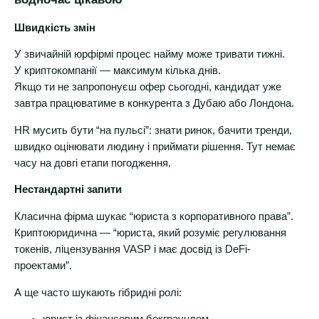
Швидкість змін
У звичайній юрфірмі процес найму може тривати тижні.
У криптокомпанії — максимум кілька днів.
Якщо ти не запропонуєш офер сьогодні, кандидат уже
завтра працюватиме в конкурента з Дубаю або Лондона.
HR мусить бути “на пульсі”: знати ринок, бачити тренди,
швидко оцінювати людину і приймати рішення. Тут немає
часу на довгі етапи погодження.
Нестандартні запити
Класична фірма шукає “юриста з корпоративного права”.
Криптоюридична — “юриста, який розуміє регулювання
токенів, ліцензування VASP і має досвід із DeFi-
проектами”.
А ще часто шукають гібридні ролі: