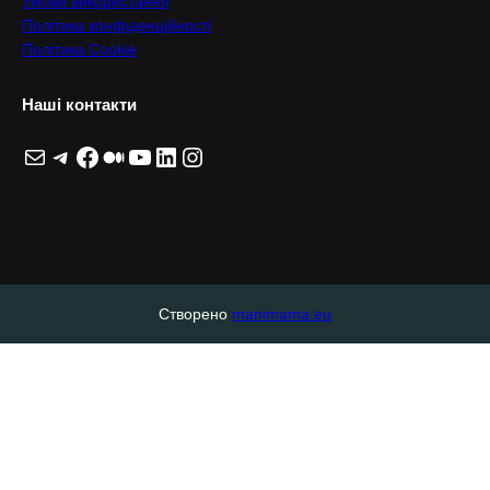
Умови використання
Політика конфіденційності
Політика Cookie
Наші контакти
Пошта
Telegram
Facebook
Medium
YouTube
LinkedIn
Instagram
Створено
manimama.eu