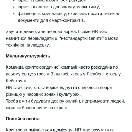
юрист із фінансовим бекграундом,
юрист-аналітик з досвідом у маркетингу,
фахівець із комплаєнсу, який вміє писати технічні
документи для смарт-контрактів.
Звучить дивно, але це нова норма. І саме HR має
навчитися перекладати ці “нестандартні запити” з мови
технічної на людську.
Мультикультурність
Команда криптоюридичної компанії часто розкидана по
всьому світу: хтось у Вільнюсі, хтось у Лісабоні, хтось у
Кейптауні.
HR стає тим, хто створює відчуття спільності попри
різницю у часових зонах і культурах.
Треба вміти будувати довіру онлайн, підтримувати людей,
яких ти бачиш лише на екрані.
Постійна освіта
Криптосвіт змінюється щомісяця. HR має розуміти не