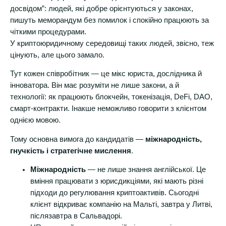
досвідом”: людей, які добре орієнтуються у законах,
пишуть меморандум без помилок і спокійно працюють за
чіткими процедурами.
У криптоюридичному середовищі таких людей, звісно, теж
цінують, але цього замало.
Тут кожен співробітник — це мікс юриста, дослідника й
інноватора. Він має розуміти не лише закони, а й
технології: як працюють блокчейн, токенізація, DeFi, DAO,
смарт-контракти. Інакше неможливо говорити з клієнтом
однією мовою.
Тому основна вимога до кандидатів —
міжнародність,
гнучкість і стратегічне мислення
.
Міжнародність
— не лише знання англійської. Це
вміння працювати з юрисдикціями, які мають різні
підходи до регулювання криптоактивів. Сьогодні
клієнт відкриває компанію на Мальті, завтра у Литві,
післязавтра в Сальвадорі.