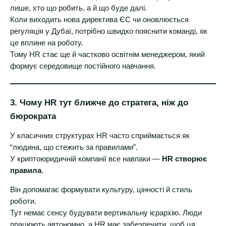
лише, хто що робить, а й що буде далі.
Коли виходить нова директива ЄС чи оновлюється
регуляція у Дубаї, потрібно швидко пояснити команді, як
це вплине на роботу.
Тому HR стає ще й частково освітнім менеджером, який
формує середовище постійного навчання.
3. Чому HR тут ближче до стратега, ніж до
бюрократа
У класичних структурах HR часто сприймається як
“людина, що стежить за правилами”.
У криптоюридичній компанії все навпаки —
HR створює
правила
.
Він допомагає формувати культуру, цінності й стиль
роботи.
Тут немає сенсу будувати вертикальну ієрархію. Люди
працюють автономно, а HR має забезпечити, щоб ця