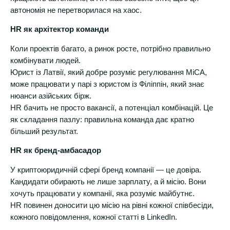
автономія не перетворилася на хаос.
HR як архітектор команди
Коли проектів багато, а ринок росте, потрібно правильно
комбінувати людей.
Юрист із Латвії, який добре розуміє регулювання MiCA,
може працювати у парі з юристом із Філіппін, який знає
нюанси азійських бірж.
HR бачить не просто вакансії, а потенціал комбінацій. Це
як складання пазлу: правильна команда дає кратно
більший результат.
HR як бренд-амбасадор
У криптоюридичній сфері бренд компанії — це довіра.
Кандидати обирають не лише зарплату, а й місію. Вони
хочуть працювати у компанії, яка розуміє майбутнє.
HR повинен доносити цю місію на рівні кожної співбесіди,
кожного повідомлення, кожної статті в LinkedIn.