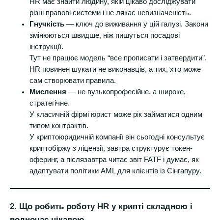
HR має знайти людину, якій цікаво досліджувати
різні правові системи і не лякає невизначеність.
Гнучкість
— ключ до виживання у цій галузі. Закони
змінюються швидше, ніж пишуться посадові
інструкції.
Тут не працює модель “все прописати і затвердити”.
HR повинен шукати не виконавців, а тих, хто може
сам створювати правила.
Мислення
— не вузькопрофесійне, а широке,
стратегічне.
У класичній фірмі юрист може рік займатися одним
типом контрактів.
У криптоюридичній компанії він сьогодні консультує
криптобіржу з ліцензії, завтра структурує токен-
оферинг, а післязавтра читає звіт FATF і думає, як
адаптувати політики AML для клієнтів із Сінгапуру.
2. Що робить роботу HR у крипті складною і
водночас цікавою