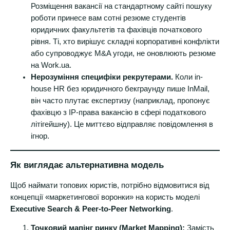
Розміщення вакансії на стандартному сайті пошуку
роботи принесе вам сотні резюме студентів
юридичних факультетів та фахівців початкового
рівня. Ті, хто вирішує складні корпоративні конфлікти
або супроводжує M&A угоди, не оновлюють резюме
на Work.ua.
Нерозуміння специфіки рекрутерами.
Коли in-
house HR без юридичного бекграунду пише InMail,
він часто плутає експертизу (наприклад, пропонує
фахівцю з IP-права вакансію в сфері податкового
літігейшну). Це миттєво відправляє повідомлення в
ігнор.
Як виглядає альтернативна модель
Щоб наймати топових юристів, потрібно відмовитися від
концепції «маркетингової воронки» на користь моделі
Executive Search & Peer-to-Peer Networking
.
Точковий мапінг ринку (Market Mapping):
Замість