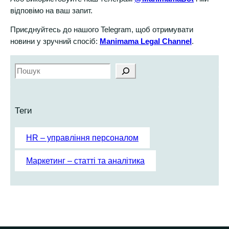
відповімо на ваш запит.
Приєднуйтесь до нашого Telegram, щоб отримувати
новини у зручний спосіб:
Manimama Legal Channel
.
S
e
a
r
Теги
c
h
HR – управління персоналом
Маркетинг – статті та аналітика