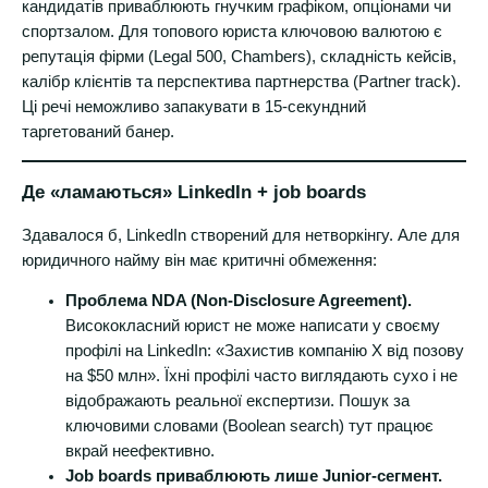
кандидатів приваблюють гнучким графіком, опціонами чи
спортзалом. Для топового юриста ключовою валютою є
репутація фірми (Legal 500, Chambers), складність кейсів,
калібр клієнтів та перспектива партнерства (Partner track).
Ці речі неможливо запакувати в 15-секундний
таргетований банер.
Де «ламаються» LinkedIn + job boards
Здавалося б, LinkedIn створений для нетворкінгу. Але для
юридичного найму він має критичні обмеження:
Проблема NDA (Non-Disclosure Agreement).
Висококласний юрист не може написати у своєму
профілі на LinkedIn: «Захистив компанію X від позову
на $50 млн». Їхні профілі часто виглядають сухо і не
відображають реальної експертизи. Пошук за
ключовими словами (Boolean search) тут працює
вкрай неефективно.
Job boards приваблюють лише Junior-сегмент.