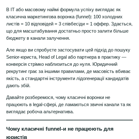
В IT або масовому наймі формула успіху виглядає як
класична маркетингова воронка (funnel): 100 холодних
листів = 10 відповідей = 3 співбесіди = 1 оффер. Здається,
що для масштабування достатньо просто залити більше
бюджету в канали залучення.
Але якщо ви спробуєте застосувати цей підхід до пошуку
Senior-юриста, Head of Legal або партнера в практику —
конверсія стрімко наблизиться до нуля. Юридичний
рекрутинг грає за іншими правилами, де масовість вбиває
якість, а стандартні інструменти лідогенерації кандидатів
дають збій.
Давайте розберемося, чому класичні воронки не
працюють в legal-сфері, де ламаються звичні канали та як
виглядає робоча альтернатива.
Чому класичні funnel-и не працюють для
юристів