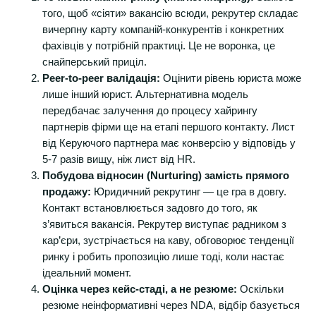
того, щоб «сіяти» вакансію всюди, рекрутер складає
вичерпну карту компаній-конкурентів і конкретних
фахівців у потрібній практиці. Це не воронка, це
снайперський приціл.
Peer-to-peer валідація:
Оцінити рівень юриста може
лише інший юрист. Альтернативна модель
передбачає залучення до процесу хайрингу
партнерів фірми ще на етапі першого контакту. Лист
від Керуючого партнера має конверсію у відповідь у
5-7 разів вищу, ніж лист від HR.
Побудова відносин (Nurturing) замість прямого
продажу:
Юридичний рекрутинг — це гра в довгу.
Контакт встановлюється задовго до того, як
з’явиться вакансія. Рекрутер виступає радником з
кар’єри, зустрічається на каву, обговорює тенденції
ринку і робить пропозицію лише тоді, коли настає
ідеальний момент.
Оцінка через кейс-стаді, а не резюме:
Оскільки
резюме неінформативні через NDA, відбір базується