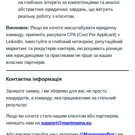
на глибоких інтерв’ю за компетенціями та аналізі
абстрактних юридичних завдань, що імітують
реальну роботу з клієнтом.
Висновок:
Якщо ви хочете масштабувати юридичну
команду, припиніть рахувати CPA (Cost Per Applicant) з
LinkedIn. Інвестуйте в глибокий нетворкінг, репутаційний
маркетинг та рекрутерів-хантерів, які розуміють різницю
між юрисдикціями та практиками не гірше за ваших
власних партнерів.
Контактна інформація
Залиште заявку, і ми зберемо для вас не просто
кандидатів, а команду, яка працюватиме на спільний
результат.
Якщо ви хочете стати нашим клієнтом або партнером,
напишіть нам на
support@manimama.eu
.
Або використовуйте наш телеграм
@ManimamaBot
і ми