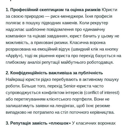
1. Професійний скептицизм та оцінка ризиків
Юристи
за своєю природою — риск-менеджери. Їхня професія
полягає в пошуку підводних каменів. Коли рекрутер
надсилає шаблонне повідомлення про «динамічну
компанію» та «цікаві завдання», юрист бачить у цьому не
можливість, а приховані ризики. Класична воронка
розрахована на емоційний відгук (швидкий клік на кнопку
«Apply»), тоді як рішення юриста про перехід базується на
глибокому аналізі репутації майбутнього роботодавця.
2. Конфіденційність важливіша за публічність
Найкращі юристи рідко перебувають в активному пошуку
роботи. Більше того, перехід Senior-юриста часто
супроводжується конфліктом інтересів (conflict of interest)
або перетягуванням клієнтського портфеля. Вони не
залишатимуть заявки на лендінгах, щоб їхнє резюме
випадково не потрапило на стіл поточного керівництва.
3. Репутація замість «плюшок»
У класичних воронках