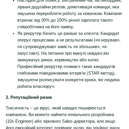
Наслідки для бізнесу: Витрачений час на онбординг,
зірвані дедлайни релізів, демотивація команди, яка
змушена переробляти роботу за новачком. Компанія
втрачає від 30% до 150% річної зарплати такого
співробітника на його заміну.
Як рекрутер бачить це раніше за клієнта: Кандидат
оперує процесами, а не результатами («я керував»,
«я супроводжував» замість «я збільшив», «я
запустив»). На питання про минулі невдачі він
звинувачує ринок, керівництво або колег.
Професійний рекрутер «ламає» таких кандидатів
глибокими поведінковими інтерв’ю (STAR-метод),
змушуючи розписувати конкретні кроки, які людина
робила власноруч.
2. Репутаційний ризик
Токсичність – це вірус, який швидко поширюється
компанією. Ви можете найняти геніального розробника
(10x Engineer) або зіркового Sales-директора, але якщо
його емоційний інтелект дорівнює нулю, він зруйнує вашу