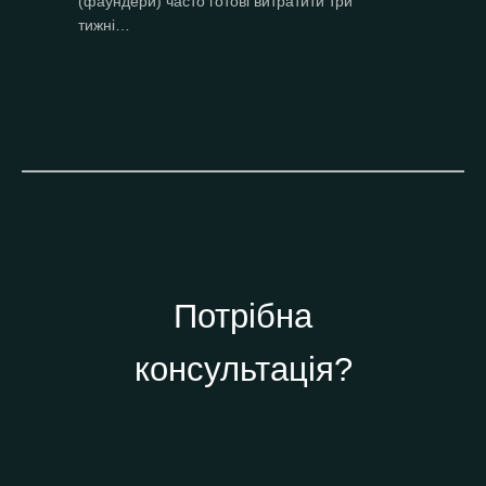
(фаундери) часто готові витратити три
тижні…
Потрібна
консультація?