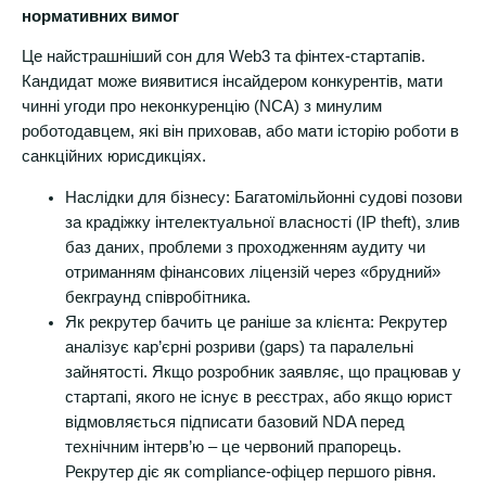
нормативних вимог
Це найстрашніший сон для Web3 та фінтех-стартапів.
Кандидат може виявитися інсайдером конкурентів, мати
чинні угоди про неконкуренцію (NCA) з минулим
роботодавцем, які він приховав, або мати історію роботи в
санкційних юрисдикціях.
Наслідки для бізнесу: Багатомільйонні судові позови
за крадіжку інтелектуальної власності (IP theft), злив
баз даних, проблеми з проходженням аудиту чи
отриманням фінансових ліцензій через «брудний»
бекграунд співробітника.
Як рекрутер бачить це раніше за клієнта: Рекрутер
аналізує кар’єрні розриви (gaps) та паралельні
зайнятості. Якщо розробник заявляє, що працював у
стартапі, якого не існує в реєстрах, або якщо юрист
відмовляється підписати базовий NDA перед
технічним інтерв’ю – це червоний прапорець.
Рекрутер діє як compliance-офіцер першого рівня.