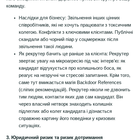
команду.
Наслідки для бізнесу: Звільнення інших цінних
співробітників, які не хочуть працювати з токсичним
колегою. Конфлікти з ключовими клієнтами. Публічні
скандали або чорний піар у соцмережах після
звільнення такої людини.
Як рекрутер бачить це раніше за клієнта: Рекрутер
звертає увагу на мікроагресію під час інтерв’ю: як
кандидат відгукується про колишнього боса, як
реагує на незручні чи стресові запитання. Крім того,
саме тут вмикається магія Backdoor References
(сліпих рекомендацій). Рекрутер ніколи не дзвонить
тим людям, контакти яких дав сам кандидат. Він
через власний нетворк знаходить колишніх
підлеглих або колег кандидата і дізнається
справжню картину його поведінки у кризових
ситуаціях.
3. Юридичний ризик та ризик дотримання