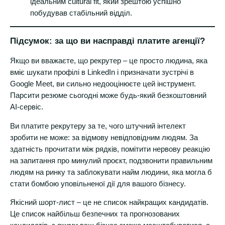
ідеальним cultural fit, який зрештою успішно
побудував стабільний відділ.
Підсумок: за що ви насправді платите агенції?
Якщо ви вважаєте, що рекрутер – це просто людина, яка
вміє шукати профілі в LinkedIn і призначати зустрічі в
Google Meet, ви сильно недооцінюєте цей інструмент.
Парсити резюме сьогодні може будь-який безкоштовний
AI-сервіс.
Ви платите рекрутеру за те, чого штучний інтелект
зробити не може: за відмову невідповідним людям. За
здатність прочитати між рядків, помітити нервову реакцію
на запитання про минулий проєкт, подзвонити правильним
людям на ринку та заблокувати найм людини, яка могла б
стати бомбою уповільненої дії для вашого бізнесу.
Якісний шорт-лист – це не список найкращих кандидатів.
Це список найбільш безпечних та прогнозованих