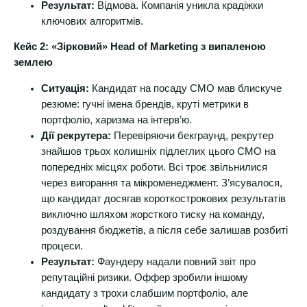
Результат:
Відмова. Компанія уникла крадіжки
ключових алгоритмів.
Кейс 2: «Зірковий» Head of Marketing з випаленою
землею
Ситуація:
Кандидат на посаду CMO мав блискуче
резюме: гучні імена брендів, круті метрики в
портфоліо, харизма на інтерв’ю.
Дії рекрутера:
Перевіряючи бекграунд, рекрутер
знайшов трьох колишніх підлеглих цього CMO на
попередніх місцях роботи. Всі троє звільнилися
через вигорання та мікроменеджмент. З’ясувалося,
що кандидат досягав короткострокових результатів
виключно шляхом жорсткого тиску на команду,
роздування бюджетів, а після себе залишав розбиті
процеси.
Результат:
Фаундеру надали повний звіт про
репутаційні ризики. Оффер зробили іншому
кандидату з трохи слабшим портфоліо, але