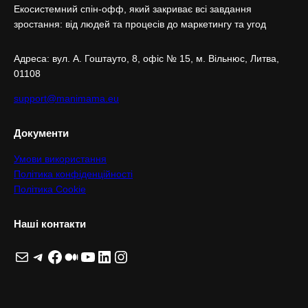
Екосистемний спін-офф, який закриває всі завдання
зростання: від людей та процесів до маркетингу та угод
Адреса: вул. А. Гоштaуто, 8, офіс № 15, м. Вільнюс, Литва,
01108
support@manimama.eu
Документи
Умови використання
Політика конфіденційності
Політика Cookie
Наші контакти
Пошта
Telegram
Facebook
Medium
YouTube
LinkedIn
Instagram