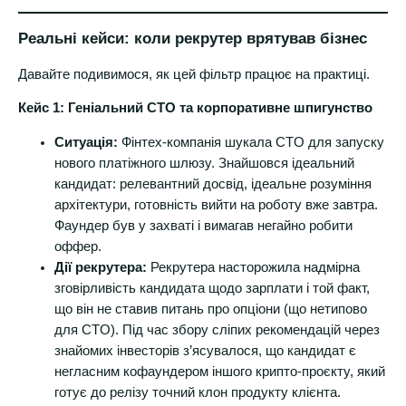
Реальні кейси: коли рекрутер врятував бізнес
Давайте подивимося, як цей фільтр працює на практиці.
Кейс 1: Геніальний CTO та корпоративне шпигунство
Ситуація:
Фінтех-компанія шукала CTO для запуску
нового платіжного шлюзу. Знайшовся ідеальний
кандидат: релевантний досвід, ідеальне розуміння
архітектури, готовність вийти на роботу вже завтра.
Фаундер був у захваті і вимагав негайно робити
оффер.
Дії рекрутера:
Рекрутера насторожила надмірна
зговірливість кандидата щодо зарплати і той факт,
що він не ставив питань про опціони (що нетипово
для CTO). Під час збору сліпих рекомендацій через
знайомих інвесторів з’ясувалося, що кандидат є
негласним кофаундером іншого крипто-проєкту, який
готує до релізу точний клон продукту клієнта.