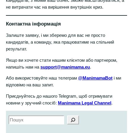
кандидатів, з якими ваш бізнес зможе масштабуватися, а
не витрачати час на вирішення внутрішніх криз.
Контактна інформація
Залиште заявку, і ми зберемо для вас не просто
кандидатів, а команду, яка працюватиме на спільний
результат.
Якщо ви хочете стати нашим клієнтом або партнером,
напишіть нам на
support@manimama.eu
.
Або використовуйте наш телеграм
@ManimamaBot
і ми
відповімо на ваш запит.
Приєднуйтесь до нашого Telegram, щоб отримувати
новини у зручний спосіб:
Manimama Legal Channel
.
S
e
a