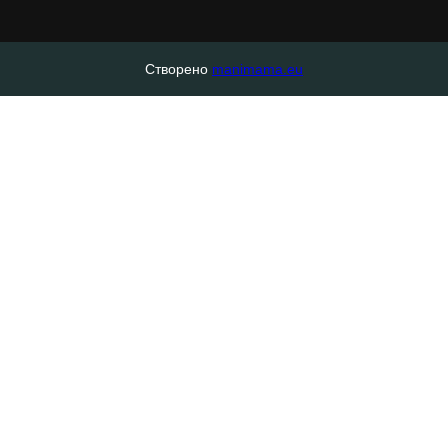
Створено
manimama.eu