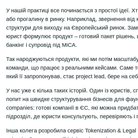
У нашій практиці все починається з простої ідеї. Х
або прогалину в ринку. Наприклад, звернення від 
структури для виходу на Європейський ринок. Зам
юрист формулює продукт – готовий пакет рішень, 
банкінг і супровід під MiCA.
Так народжуються продукти, які ми потім масштабує
команди, що працює з реальними кейсами. Саме том
який її запропонував, стає project lead, бере на се
У нас уже є кілька таких історій. Один із юристів,
попит на швидке структурування бізнесів для фау
companies: готові компанії в ЄС, які можна придба
підрозділ, де юристи консультують, перевіряють і 
Інша колега розробила сервіс Tokenization & Legal 