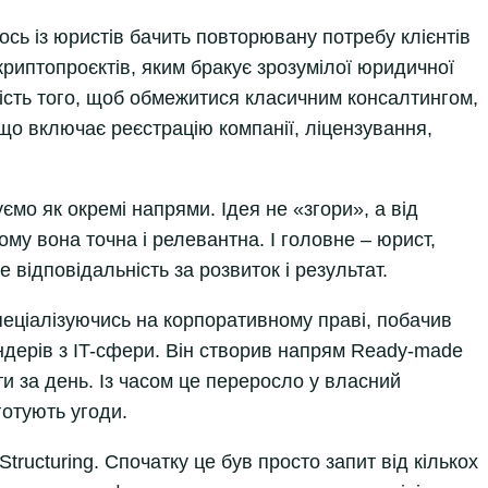
тось із юристів бачить повторювану потребу клієнтів
криптопроєктів, яким бракує зрозумілої юридичної
ість того, щоб обмежитися класичним консалтингом,
що включає реєстрацію компанії, ліцензування,
мо як окремі напрями. Ідея не «згори», а від
у вона точна і релевантна. І головне – юрист,
бе відповідальність за розвиток і результат.
 спеціалізуючись на корпоративному праві, побачив
ндерів з IT-сфери. Він створив напрям Ready-made
ти за день. Із часом це переросло у власний
готують угоди.
Structuring. Спочатку це був просто запит від кількох