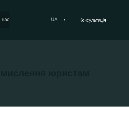
 нас
UA
Консультація
о мислення юристам