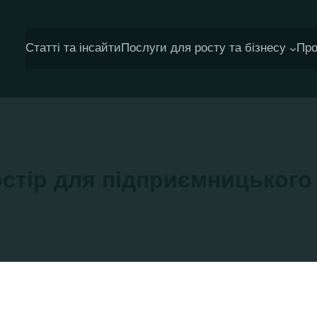
Статті та інсайти
Послуги для росту та бізнесу
Про
стір для підприємницьког