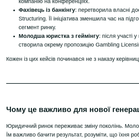
компанію на конференціях.
Фахівець із банкінгу
: перетворила власні д
Structuring. Її ініціатива зменшила час на під
сегмент ринку.
Молодша юристка з геймінгу
: після участі 
створила окрему пропозицію Gambling Licensing
Кожен із цих кейсів починався не з наказу керівниц
Чому це важливо для нової генерац
Юридичний ринок переживає зміну поколінь. Молоді
Їм важливо бачити результат, розуміти, що їхня р