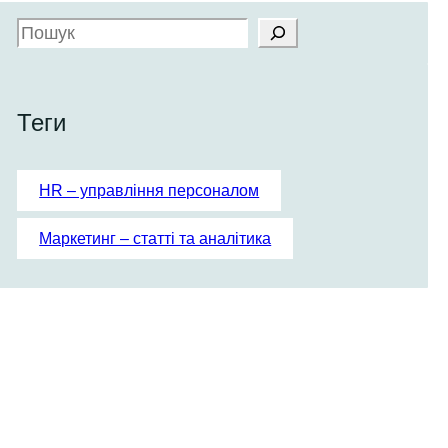
S
e
a
r
Теги
c
h
HR – управління персоналом
Маркетинг – статті та аналітика