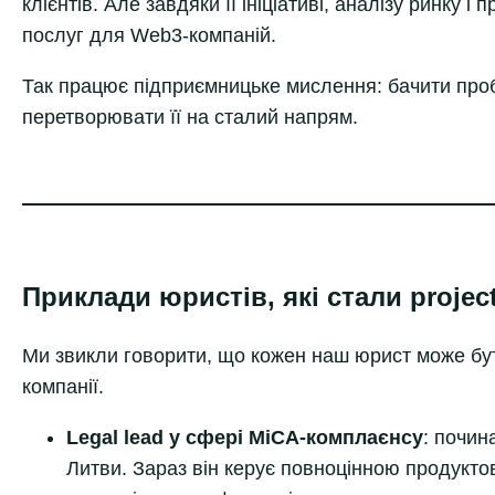
клієнтів. Але завдяки її ініціативі, аналізу ринку
послуг для Web3-компаній.
Так працює підприємницьке мислення: бачити про
перетворювати її на сталий напрям.
Приклади юристів, які стали project
Ми звикли говорити, що кожен наш юрист може бу
компанії.
Legal lead у сфері MiCA-комплаєнсу
: почина
Литви. Зараз він керує повноцінною продукто