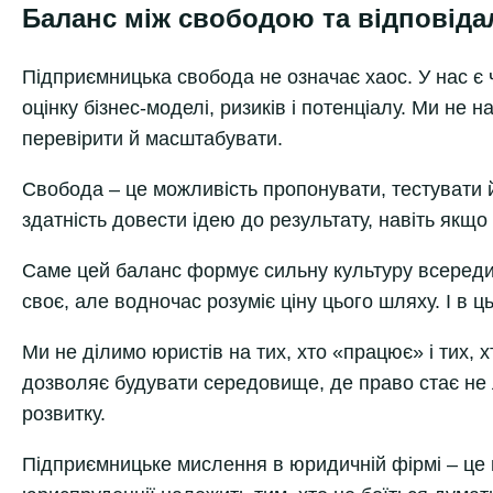
Баланс між свободою та відповіда
Підприємницька свобода не означає хаос. У нас є ч
оцінку бізнес-моделі, ризиків і потенціалу. Ми не 
перевірити й масштабувати.
Свобода – це можливість пропонувати, тестувати й 
здатність довести ідею до результату, навіть якщо
Саме цей баланс формує сильну культуру всереди
своє, але водночас розуміє ціну цього шляху. І в ц
Ми не ділимо юристів на тих, хто «працює» і тих, х
дозволяє будувати середовище, де право стає не 
розвитку.
Підприємницьке мислення в юридичній фірмі – це н