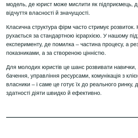
модель, де юрист може мислити як підприємець, да
відчуття власності й значущості.
Класична структура фірм часто стримує розвиток. 
рухається за стандартною ієрархією. У нашому підх
експерименту, де помилка – частина процесу, а р
показниками, а за створеною цінністю.
Для молодих юристів це шанс розвивати навички, я
бачення, управління ресурсами, комунікація з клі
власники – і саме це готує їх до реального ринку,
здатності діяти швидко й ефективно.