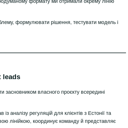
 і продуманому формату ми отримали окрему лінію
блему, формулювати рішення, тестувати модель і
 leads
ти засновником власного проєкту всередині
в із аналізу регуляцій для клієнтів з Естонії та
вою лінійкою, координує команду й представляє