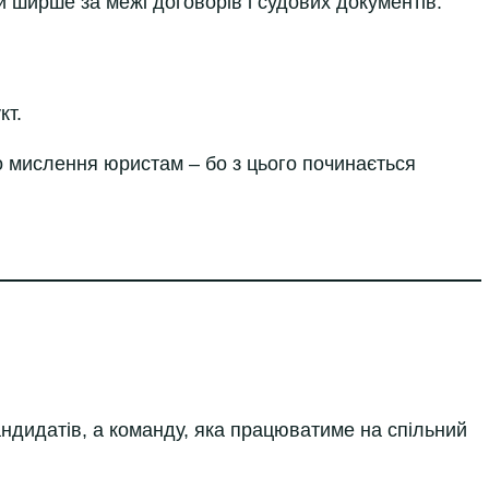
и ширше за межі договорів і судових документів.
кт.
 мислення юристам – бо з цього починається
андидатів, а команду, яка працюватиме на спільний