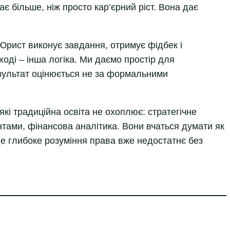
є більше, ніж просто кар’єрний ріст. Вона дає
Юрист виконує завдання, отримує фідбек і
оді – інша логіка. Ми даємо простір для
езультат оцінюється не за формальними
кі традиційна освіта не охоплює: стратегічне
єнтами, фінансова аналітика. Вони вчаться думати як
 де глибоке розуміння права вже недостатнє без