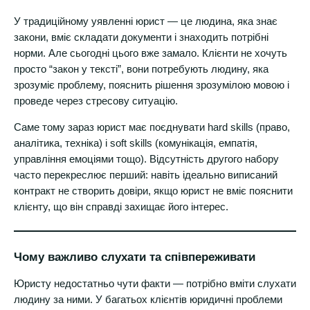
У традиційному уявленні юрист — це людина, яка знає
закони, вміє складати документи і знаходить потрібні
норми. Але сьогодні цього вже замало. Клієнти не хочуть
просто “закон у тексті”, вони потребують людину, яка
зрозуміє проблему, пояснить рішення зрозумілою мовою і
проведе через стресову ситуацію.
Саме тому зараз юрист має поєднувати hard skills (право,
аналітика, техніка) і soft skills (комунікація, емпатія,
управління емоціями тощо). Відсутність другого набору
часто перекреслює перший: навіть ідеально виписаний
контракт не створить довіри, якщо юрист не вміє пояснити
клієнту, що він справді захищає його інтерес.
Чому важливо слухати та співпереживати
Юристу недостатньо чути факти — потрібно вміти слухати
людину за ними. У багатьох клієнтів юридичні проблеми