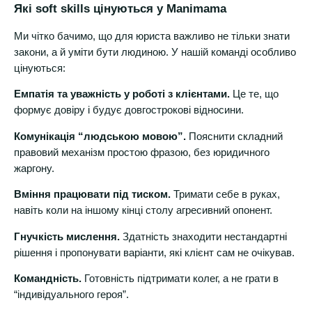
Які soft skills цінуються у Manimama
Ми чітко бачимо, що для юриста важливо не тільки знати
закони, а й уміти бути людиною. У нашій команді особливо
цінуються:
Емпатія та уважність у роботі з клієнтами.
Це те, що
формує довіру і будує довгострокові відносини.
Комунікація “людською мовою”.
Пояснити складний
правовий механізм простою фразою, без юридичного
жаргону.
Вміння працювати під тиском.
Тримати себе в руках,
навіть коли на іншому кінці столу агресивний опонент.
Гнучкість мислення.
Здатність знаходити нестандартні
рішення і пропонувати варіанти, які клієнт сам не очікував.
Командність.
Готовність підтримати колег, а не грати в
“індивідуального героя”.