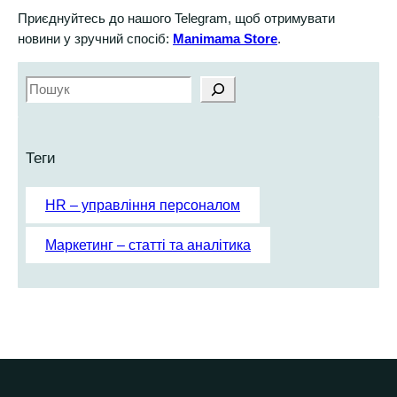
Приєднуйтесь до нашого Telegram, щоб отримувати
новини у зручний спосіб:
Manimama Store
.
S
e
a
r
Теги
c
h
HR – управління персоналом
Маркетинг – статті та аналітика