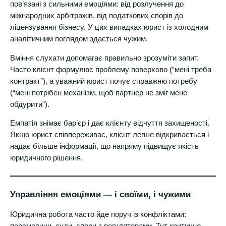
пов’язані з сильними емоціями: від розлучення до
міжнародних арбітражів, від податкових спорів до
ліцензування бізнесу. У цих випадках юрист із холодним
аналітичним поглядом здається чужим.
Вміння слухати допомагає правильно зрозуміти запит.
Часто клієнт формулює проблему поверхово (“мені треба
контракт”), а уважний юрист почує справжню потребу
(“мені потрібен механізм, щоб партнер не зміг мене
обдурити”).
Емпатія знімає бар’єр і дає клієнту відчуття захищеності.
Якщо юрист співпереживає, клієнт легше відкривається і
надає більше інформації, що напряму підвищує якість
юридичного рішення.
Управління емоціями — і своїми, і чужими
Юридична робота часто йде поруч із конфліктами:
перемовини, суди, спори з регуляторами. Тут критично