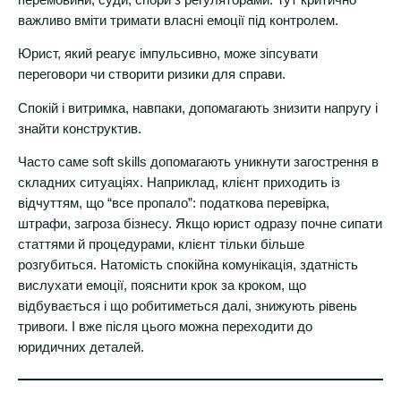
важливо вміти тримати власні емоції під контролем.
Юрист, який реагує імпульсивно, може зіпсувати
переговори чи створити ризики для справи.
Спокій і витримка, навпаки, допомагають знизити напругу і
знайти конструктив.
Часто саме soft skills допомагають уникнути загострення в
складних ситуаціях. Наприклад, клієнт приходить із
відчуттям, що “все пропало”: податкова перевірка,
штрафи, загроза бізнесу. Якщо юрист одразу почне сипати
статтями й процедурами, клієнт тільки більше
розгубиться. Натомість спокійна комунікація, здатність
вислухати емоції, пояснити крок за кроком, що
відбувається і що робитиметься далі, знижують рівень
тривоги. І вже після цього можна переходити до
юридичних деталей.