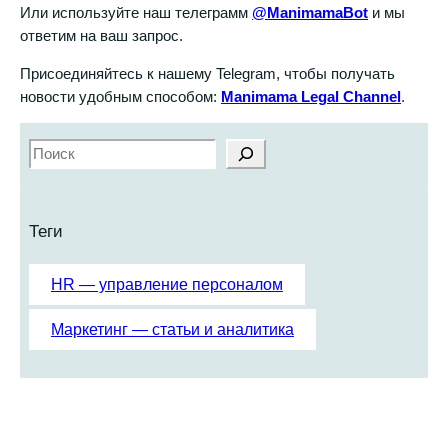
Или используйте наш телеграмм
@ManimamaBot
и мы
ответим на ваш запрос.
Присоединяйтесь к нашему Telegram, чтобы получать
новости удобным способом:
Manimama Legal Channel
.
S
e
a
r
Теги
c
h
HR — управление персоналом
Маркетинг — статьи и аналитика