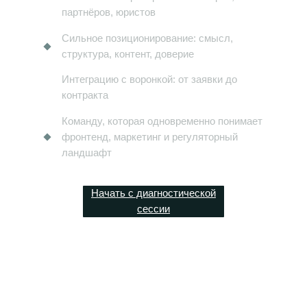
партнёров, юристов
Сильное позиционирование: смысл,
структура, контент, доверие
Интеграцию с воронкой: от заявки до
контракта
Команду, которая одновременно понимает
фронтенд, маркетинг и регуляторный
ландшафт
Начать с диагностической
сессии