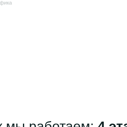
афика
к мы работаем:
4 эт