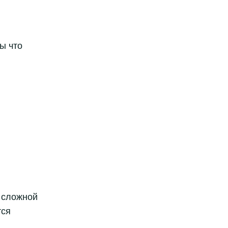
ы что
о сложной
тся