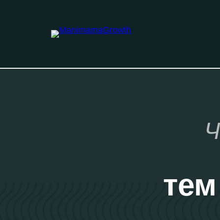
Ч
тем