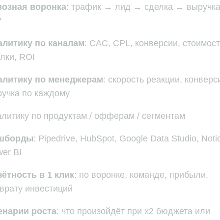
возная воронка
: трафик → лид → сделка → выручк
V
алитику по каналам
: CAC, CPL, конверсии, стоимос
лки, ROI
алитику по менеджерам
: скорость реакции, конверс
учка по каждому
литику по продуктам / офферам / сегментам
шборды
: Pipedrive, HubSpot, Google Data Studio, Noti
er BI
ётность в 1 клик
: по воронке, команде, прибыли,
врату инвестиций
енарии роста
: что произойдёт при x2 бюджета или