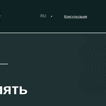
с
RU
Консультация
 —
лять