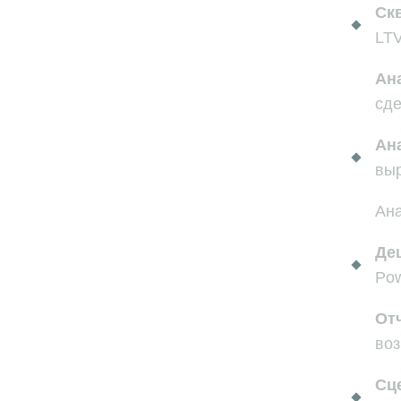
Ск
LT
Ан
сде
Ан
выр
Ана
Де
Pow
Отч
воз
Сц